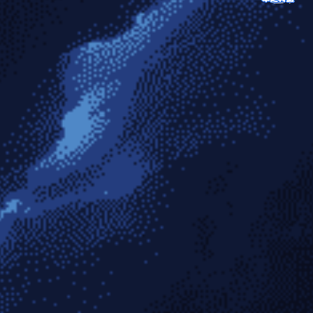
进
化方向。
荐系统上线，结合澳门电子pg游戏官网用户偏好提供
自动聚合平台高关注赛事，便于快速浏览。
，集中展示当日热议赛事与趋势。