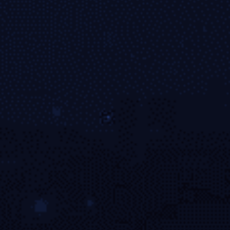
新赛季主场球衣曝光灵感源自
布伦森季后赛场均得分超
普经...
奇MVP展...
新赛季的临近，巴萨的新主场球衣
近年来，NBA季后赛中涌现
式曝光。这款球衣以诺坎普...
球员，其中布伦森以其出色的表现
-08-08
查看详情
2026-08-07