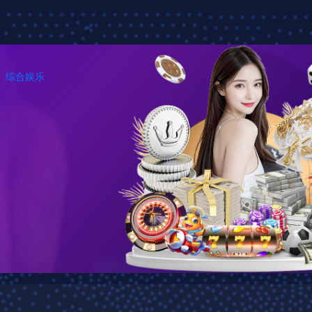
App下载
公司介绍
体育看点
子pg游戏官网
—— 比赛数据从