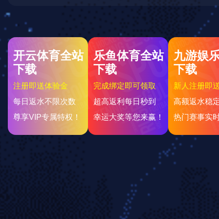
借助全球多节点部署与智能调度机
制，澳门电子pg游戏官网 实现高并发
条件下依然保持流畅体验。热门赛事
期间依旧顺畅无阻，保障您不错过任
何精彩瞬间。
隐私与数据保护
采用多重加密策略与权限控制机制，
全方位保障用户信息与数据交互安
全。澳门电子pg游戏官网 始终坚持以
用户隐私为首要原则，守护每一次访
问。