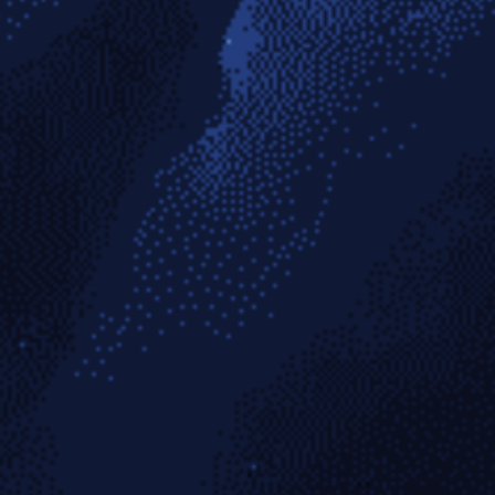
帮助与学习
更流畅。
v6.3.0：
新增“玩法教学专区
幕讲解，覆盖新老用户。
读舒适度。
v6.2.0：
帮助中心升级，分
自动切换。
v5.8.0：
用户反馈通道上线
下载官方
为移动端量身打造
时比分、数据看
下载