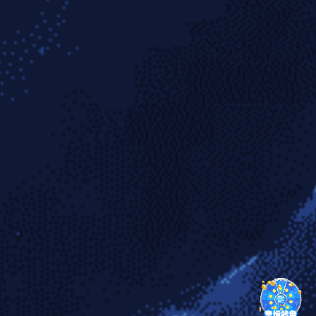
多端互动
战术演练
电竞数据
资讯中心
送与历史回放，带来沉浸式观赛体