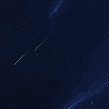
五大功能专区标签切换
一键切换你想了解的功能模块，内容直观明了，适合用户快
体育赛事
整合澳门电子pg游戏官网旗下多类热门体育项
验。