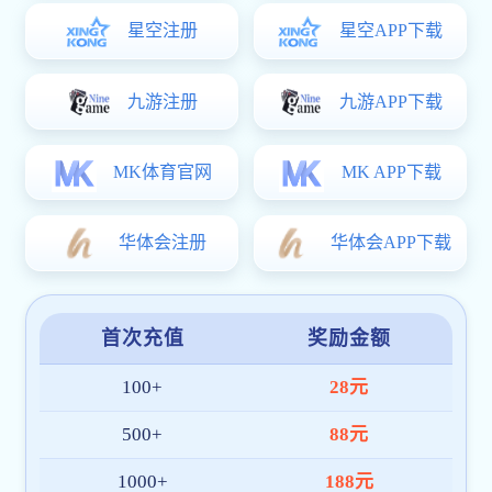
我们不仅构建防线，更不断优化每一个安全细节
澳门电子pg游戏官网 · 应用版本更新