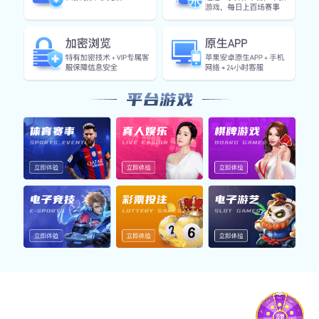
增设“战队动态”区块，涵盖近期赛程与战力变化。
适配旧机型夜间模式，解决字体样式兼容问题。
整体响应速度提升，页面切换更为顺滑。
2023年9月15日 · App v5.3.2
账户系统安全性增强
引入双重验证机制，提升用户资产与数据安全。
支持查看历史登录设备，异常访问可第一时间排查。
解决验证码间歇性延迟问题，提升注册体验。
2023年8月1日 · App v5.2.8
赛事提醒与首页模块升级
优化赛事提醒组件，新增浮动提醒条，查看更直观。
推出“今日焦点赛事”桌面小组件，重要赛事不错过。
历史数据筛选功能加强，查阅记录更省力。
2023年6月10日 · App v5.2.0