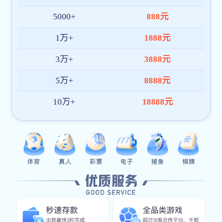
日志
每一次更新，都是为提供更高效、更沉浸式的赛事体验而前
行。
2023年12月20日 · App v5.4.0
世界杯期间数据展示全面提速
升级数据缓存方案，应对多场赛事同时加载时的性能压
力。
对球员动态与进球动画进行了流畅度优化，适配主流网
络环境。
新增“精彩回看”模块，重点赛事集锦支持一键快速回
放。
2023年11月2日 · App v5.3.6
电竞赛事专属页上线，强化交互体验