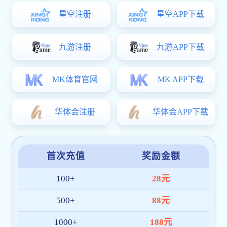
意大利无缘世界杯却排名上升塞内加尔因
违规被扣分失去冠军
在2022年卡塔尔世界杯的预选赛中，意大利队未能如
愿晋级，但令人意外的是，他们的国际足联排名却有
所上升。与此同时，塞内加尔由于违规行为被扣分，
从而失去了本应属于他们的冠军荣誉。这一系列事件
引发了广泛关注与讨论，涉及到足球竞技的公平性、
国家队的发展以及规则的重要性。在本文中，我们将
围绕这一主题，从意大利无缘世界杯、塞内加尔违规
扣分、国际足联排名变化及其对未来的影响四个方面