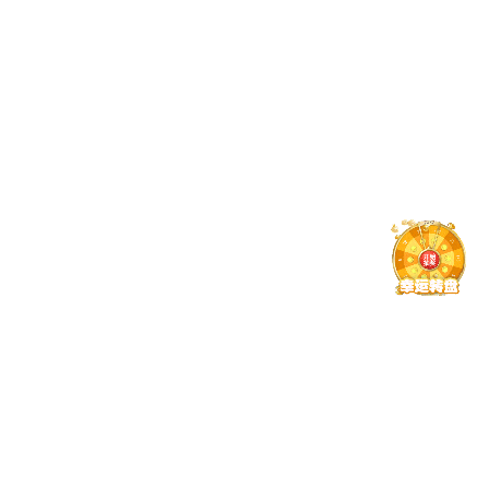
违规行为不仅影响了他们在赛场上的表现，也直接导
致团队失去了冠军荣誉。这种情况让许多支持者感到
失望，同时也引发了对整个比赛公正性的质疑。毕
竟，在追求胜利的道路上，各支球队都应遵循公平竞
争原则，维护体育精神。
这一事件不仅仅是单纯的问题，更折射出非洲足球发
展的复杂性。在取得成功后，一些国家往往会因为缺
乏规范管理而走向偏差。因此，加强对年轻球员和俱
乐部管理体系建设尤为重要，以确保未来的发展更加
健康、有序。
3、第三个小标题
虽然意大利未能晋级世界杯，却因其持续稳定的表现