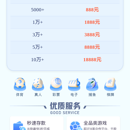
进行详细探讨，希望能够为读者提供一个全面和深刻
的理解。
1、第一个小标题
意大利队作为世界足球强国之一，其无缘世界杯让许
多球迷感到震惊。在2018年世界杯后，他们再次在
2022年的预选赛中遭遇失败，这不仅是球队实力的一
次考验，更是对意大利足球历史的一次挑战。随着时
间的推移，意大利队逐渐陷入了低谷期，战绩不佳导
致他们失去了自信心。
然而，即便如此，在国际足联最新公布的排名中，意
大利却实现了名次上的上升。这一现象引发了众多专
家和球迷的热议，有观点认为这是由于其他球队表现
不佳，而非意大利自身实力提升。尽管未能进军世界