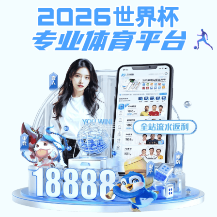
注册入口
澳门电子pg游戏官网