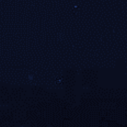
拉亚
岁的拉亚尼梅西无疑是最引...
世
球员成功的重要因素之一...
虑
能影响到未来的发展。迈...
的
这一事件展开，讲述了他...