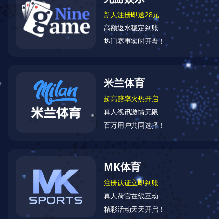
覆盖实时赛事、专
首页
/
体育看点
/ 正文