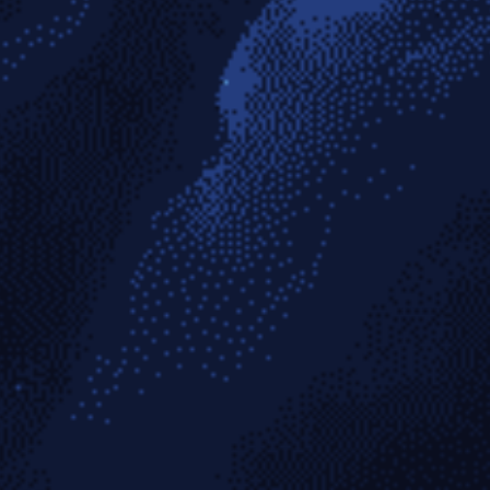
态，并提供针对性的建议。此外，应鼓励球员之
损伤风险的能力。
最后，提高心理素质也是减少运动损伤的重要因
致运动员精神紧张，从而增加意外受伤几率。因
于提升他们在场上的表现及安全性。
总结：
综上所述，巴里奥斯因肌肉傷病缺席对阿森纳比
运动医学及球队管理方式的重要讨论。我们不仅
建设及其可持续发展策略，以便应对未来可能出
未来，希望阿森纳能够借此机会加强医疗保障体
发展环境。同时，也希望巴里奥斯能够尽快康复
贡献力量。