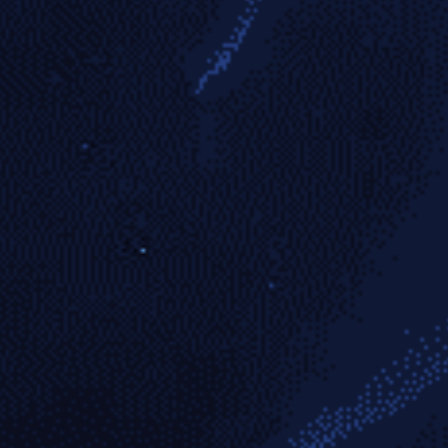
巴里奥斯因肌肉伤病缺席对
阿森纳比赛已是近两月第三
次受伤