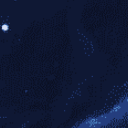
之处。
社交媒体上，各种声音层出不穷。有支持者呼吁
后再重返赛场；也有部分评论认为频繁受伤意味
无疑加大了俱乐部管理层以及教练组对于如何处
面对这样的舆论环境，俱乐部需要更加透明地向
最好的医疗服务，以此赢回球迷信任与支持。
4、应对频繁受伤的方法
为了减少像巴里奥斯这样频繁出现的肌肉损伤情
先，在日常训练中注重科学性，根据每位球员的
疲劳导致受伤。
其次，加强康复过程中的监测与指导十分重要。