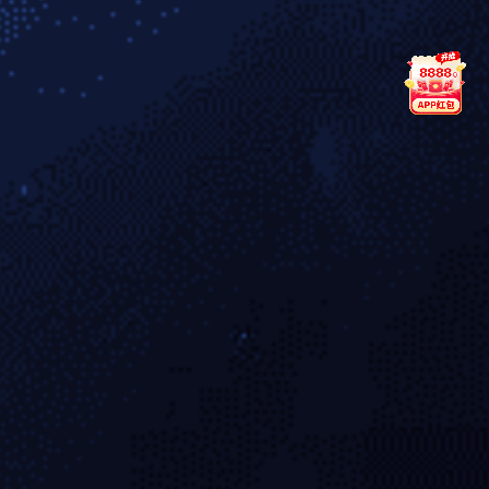
间互相分享经验，以提高整体队伍对抗运动
素。一些研究表明，高压力环境下更容易导
此，为球员提供心理辅导或减压活动，有助
赛已是近两月第三次，这一事件引发了关于
要关注个人运动员健康，还要考虑整体团队
现的问题，实现最佳竞技水平。
系，为所有队员创造一个更加安全和稳定的
，再次回到绿茵场上展现他的风采，为球队