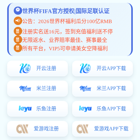
—— 比赛数据从这里开
始
覆盖实时赛事、专业数据、高清视频，
澳门电子
pg游戏官网APP
与网页版为您提供便捷的体育服
务。
APP下载
网页版入口
首页
/
体育看点
/ 正文
2026-05-28 20:43
73 次阅读