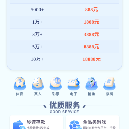
1、战术执行的重要性
战术是球队成功与否的重要保障。在许利民看来，很
多时候进攻低效是由于战术执行不力造成的。这包括
对战术意图理解的不够透彻，以及在场上无法迅速响
应教练指令等问题。
一旦球队在关键时刻无法按照既定战略进行配合，就
会导致进攻失误。例如，当核心球员被对方防守重点
盯防时，其余队友如果不能及时调整站位或创造空
间，就容易形成无效进攻。
因此，加强战术训练，使每位队员都能清晰理解并灵
活运用各类战术，是提升整体进攻效率的一项基础任
务。只有当所有队员都能准确把握战术意图时，才能