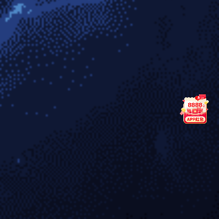
球员健康的重要性。例如，在过去几届世界
员保持健康的球队，多数都获得了不错成
则常常遭遇淘汰。因此，从数据层面来看，
之上的看法。
格兰国家队取得胜率普遍较高。此外，他所
据。这表明，他在场上的作用远超过单纯得
的重要一环。
前锋如何改变比赛局势。同时，这些历史经
球员的保护。在这个竞争异常激烈的大环境
科学管理来保障运动员身心两方面都是十分