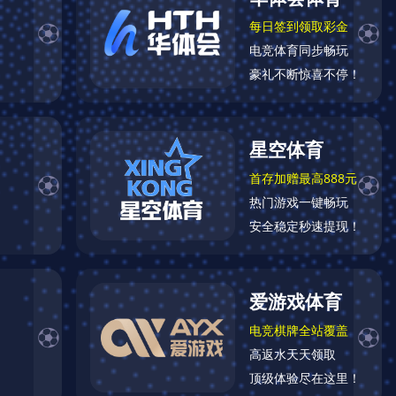
供便捷的体育服务。
2026-06-05 17:24
55 次阅读
凯恩在即将到来的国际赛事中的健康状况对
核心球员，更是英格兰夺取冠军的关键人
括凯恩的个人能力、健康对于团队战术的重