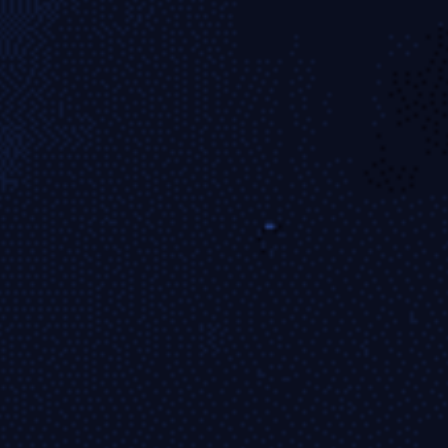
接
连胜并且在11轮比赛中...
意
其是球队核心球员“小蜘...
满
貌的关注日益增加。尤其...