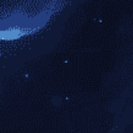
上一篇：
哈兰德回应记者质疑进球少强调赢…