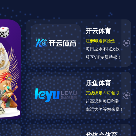
注册入口
这里开始