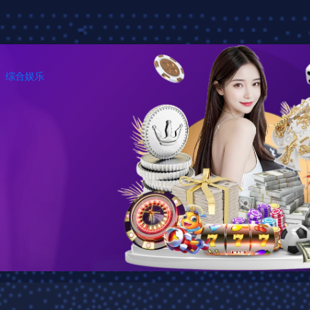
App下载
公司介绍
体育看点
子pg游戏官网
—— 比赛数据从