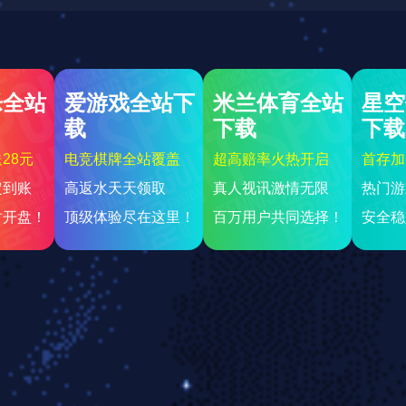
要性、心理状态对表现的影响以及历史数据支持
理解鲁尼所传达的信息，以及凯恩在英格兰国家
1、凯恩的个人能力
哈里·凯恩作为一名顶级前锋，其个人技术和比赛
的射门能力，还能够为队友创造机会，这使得他
器。在过去几年的比赛中，凯恩展现出了稳定而
重要进攻支柱。
此外，凯恩还具备良好的身体素质和抗击打能力
开对方防线。他在禁区内外均能制造威胁，对守
健康状况至关重要，就是希望他能保持最佳状态
最后，凯恩在大赛中的表现也值得关注。他曾多
在无疑会增强球队信心。在关键时刻，他往往能