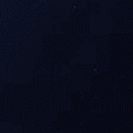
 of a single player can profoundly
 在未来即将举行的重要赛事中，只要哈里·凯恩能够保持
竞技水平，更能引领整个英国足球走向新的
坚信其将在争冠之路上发挥巨大作用。
都显得尤为重要。在这其中，让像哈里·凯
佳状态，将直接关系到英格兰是否能够实现
目标而奋斗，是所有人应尽之责。
下一篇：
迪亚斯高度评价凯恩：无所不能的绅