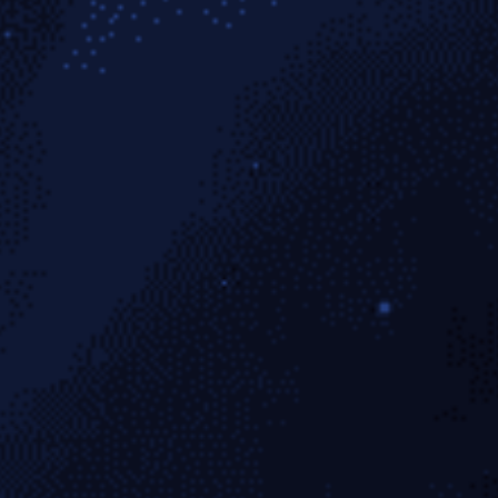
才价值的不懈追求。此外，在全球化日益加深的
积极影响，无论是针对各自球队还是整个足球生
最后，可以预测的是，在接下来的时间里，不同
件的发展。而随着时间推移，我们或许能看到一
何，它都将是现代足球运动不可或缺的一部分，