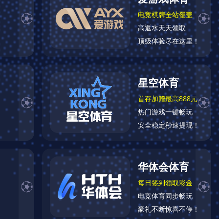
供便捷的体育服务。
2026-06-08 14:29
60 次阅读
这两支球队的动态备受关注。尤文图斯正在
轻有潜力的球员。而另一方面，皇马则计划
文章将从四个方面详细阐述尤文图斯对帕斯