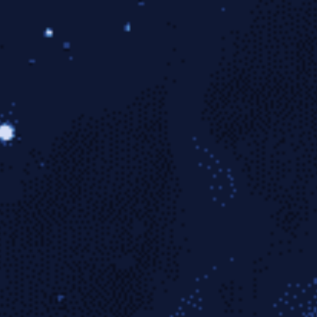
3、转会市场中的战略思考
足球转会市场如同一场博弈，各大俱乐部之间互
期发展。在这种背景下，尤文图斯和皇家马德里
图斯当前专注于增强即战力，通过积极引援快速
而皇马则倾向于发掘潜力巨大的年轻球员，通过
当他们决定回购某名球员时，更加注重该球员是
效果。这种长远眼光使得皇马能够始终保持在顶
整体来看，两支球队虽有不同目标与策略，但都
战的时代，加强青训与挖掘优质年轻球员已成为
足球界更加充满活力与悬念。
4、未来可能的发展方向
展望未来，无论是对于尤文图斯还是皇家马德里