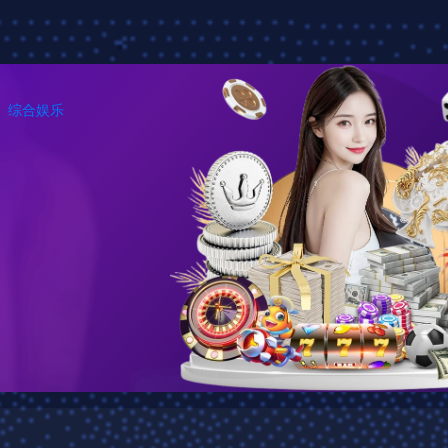
App下载
公司介绍
体育看点
子pg游戏官网
—— 比赛数据从