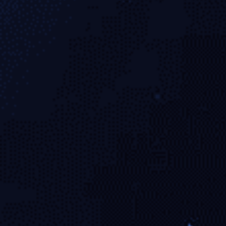
大背景下，我们更加期待这些动作所带来的
态而言，都将产生深远影响。
国家、不同行业的人士都会密切关注这一事
个新的传奇故事诞生于此——无论结果如
为我们带来更多期待与惊喜。
下一篇：
心碎的总统山雷霆球迷梦魇三分库