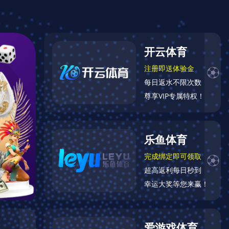
注册入口
这里开始