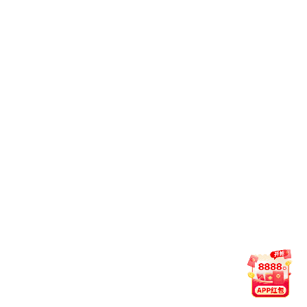
心理素质的大比拼。对于年轻运动员而言，这是锻炼
也是成长，而对于资深老将，更是向世人展示实力的
一次机会。在这无限可能交织的大舞台上，每个参与
者都是故事的一部分，都在书写属于自己的传奇篇
章。
4、新星文班及未来展望
随着新星文班崭露头角，他无疑成为了大家关注的话
题。他那令人惊叹的身体素质和全面技能，让人们对
他的未来充满期待。有专家认为，他可能会继承诸如
库里、勒布朗等巨星的位置，引领未来NBA的发展方
向。在这样的背景下，人们自然会开始思考——他将
如何影响联盟及其竞争格局？
文班不仅具备传统内线球员所需拥有的大个子优势，